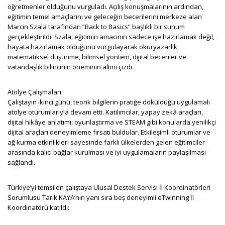
öğretmenler olduğunu vurguladı. Açılış konuşmalarının ardından,
eğitimin temel amaçlarını ve geleceğin becerilerini merkeze alan
Marcin Szala tarafından “Back to Basics” başlıklı bir sunum
gerçekleştirildi. Szala, eğitimin amacının sadece işe hazırlamak değil,
hayata hazırlamak olduğunu vurgulayarak okuryazarlık,
matematiksel düşünme, bilimsel yöntem, dijital beceriler ve
vatandaşlık bilincinin öneminin altını çizdi.
Atölye Çalışmaları
Çalıştayın ikinci günü, teorik bilgilerin pratiğe döküldüğü uygulamalı
atölye oturumlarıyla devam etti. Katılımcılar, yapay zekâ araçları,
dijital hikâye anlatımı, oyunlaştırma ve STEAM gibi konularda yenilikçi
dijital araçları deneyimleme fırsatı buldular. Etkileşimli oturumlar ve
ağ kurma etkinlikleri sayesinde farklı ülkelerden gelen eğitimciler
arasında kalıcı bağlar kurulması ve iyi uygulamaların paylaşılması
sağlandı.
Türkiye’yi temsilen çalıştaya Ulusal Destek Servisi İl Koordinatörleri
Sorumlusu Tarık KAYA’nın yanı sıra beş deneyimli eTwinning İl
Koordinatörü katıldı: