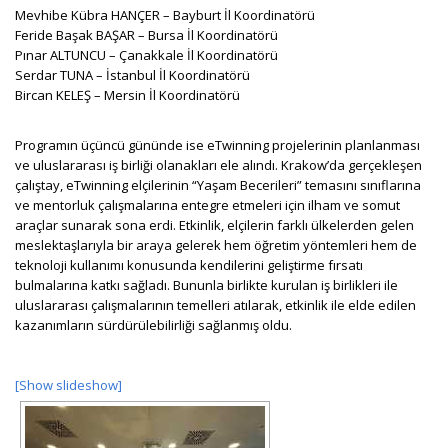
Mevhibe Kübra HANÇER – Bayburt İl Koordinatörü
Feride Başak BAŞAR – Bursa İl Koordinatörü
Pınar ALTUNCU – Çanakkale İl Koordinatörü
Serdar TUNA – İstanbul İl Koordinatörü
Bircan KELEŞ – Mersin İl Koordinatörü
Programın üçüncü gününde ise eTwinning projelerinin planlanması
ve uluslararası iş birliği olanakları ele alındı. Krakow’da gerçekleşen
çalıştay, eTwinning elçilerinin “Yaşam Becerileri” temasını sınıflarına
ve mentorluk çalışmalarına entegre etmeleri için ilham ve somut
araçlar sunarak sona erdi. Etkinlik, elçilerin farklı ülkelerden gelen
meslektaşlarıyla bir araya gelerek hem öğretim yöntemleri hem de
teknoloji kullanımı konusunda kendilerini geliştirme fırsatı
bulmalarına katkı sağladı. Bununla birlikte kurulan iş birlikleri ile
uluslararası çalışmalarının temelleri atılarak, etkinlik ile elde edilen
kazanımların sürdürülebilirliği sağlanmış oldu.
[Show slideshow]