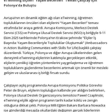
eTwinning Elçileri “Yaşam Becerileri” Temalı Çalıştay İçin
Polonya’da Buluştu
Avrupa’nın en dinamik eğitim ağı olan eTwinning, öğretmen
topluluklarının öncüleri olan elçilerini “Yaşam Becerileri” teması
etrafında bir araya getirdi. Avrupa Komisyonu, Merkezi Destek
Servisi (CSS) ve Polonya Ulusal Destek Servisi (NSO) iş birliğiyle 9-11
Ekim 2025 tarihlerinde Polonya’nın Krakow şehrinde “Elçiler İş
Başında: Yaşam Becerileriyle Topluluklar Oluşturmak” (Ambassadors
in Action: Building Communities with Skills for Life) başlıklı çalıştay
düzenlendi. Türkiye, Polonya ve diğer Avrupa ülkelerinden gelen
deneyimli eTwinning elçilerinin katılımıyla gerçekleşen etkinlik,
elçilerin yenilikçi öğretim yöntemlerini yaygınlaştırma ve öğretmen
topluluklarını güçlendirme becerilerini artırmak için önemli bir mesleki
gelişim ve uluslararası iş birliği fırsatı sundu.
Çalıştayın açılış programında Avrupa Komisyonu Politika Görevlisi
Peter de Bruyn, elçilerin topluluğun kalbinde yer aldığını belirtirken,
Polonya Ulusal Destek Organizasyonu temsilcisi Pawel Czaplinski,
eTwinning elçilik ağının programın tarihi kadar köklü ve zengin
olduğuna dikkat çekti. Polonya Milli Eğitim Bakanı Barbara Nowacka
ise gönderdiği mesajda okullardaki değişimin gerçek liderlerinin