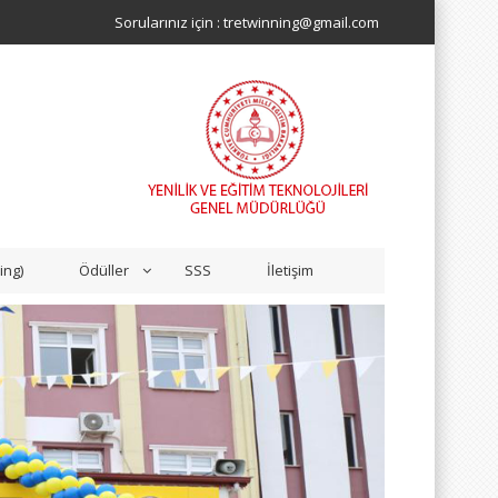
Sorularınız için : tretwinning@gmail.com
ing)
Ödüller
SSS
İletişim