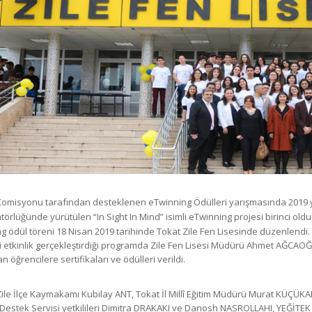
omisyonu tarafından desteklenen eTwinning Ödülleri yarışmasında 2019 yılı
örlüğünde yürütülen “In Sight In Mind” isimli eTwinning projesi birinci oldu
g ödül töreni 18 Nisan 2019 tarihinde Tokat Zile Fen Lisesinde düzenlendi. 
çi etkinlik gerçekleştirdiği programda Zile Fen Lisesi Müdürü Ahmet AĞCAO
n öğrencilere sertifikaları ve ödülleri verildi.
ile İlçe Kaymakamı Kubilay ANT, Tokat İl Millî Eğitim Müdürü Murat KÜÇÜKAL,
Destek Servisi yetkilileri Dimitra DRAKAKI ve Danosh NASROLLAHI, YEĞİTE