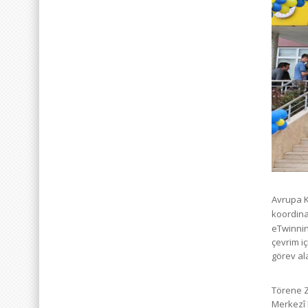
Avrupa K
koordinat
eTwinnin
çevrim i
görev ala
Törene Z
Merkezî 